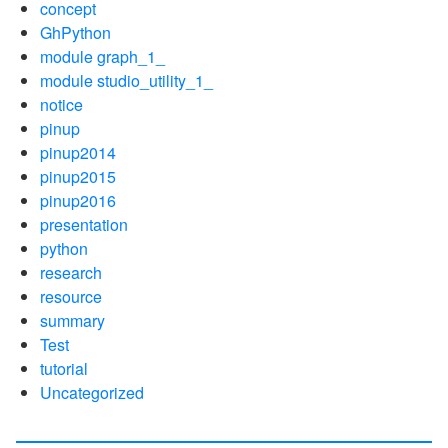
concept
GhPython
module graph_1_
module studio_utility_1_
notice
pinup
pinup2014
pinup2015
pinup2016
presentation
python
research
resource
summary
Test
tutorial
Uncategorized