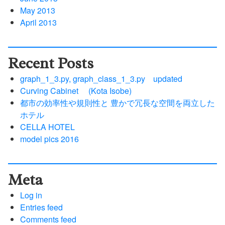
May 2013
April 2013
Recent Posts
graph_1_3.py, graph_class_1_3.py updated
Curving Cabinet (Kota Isobe)
都市の効率性や規則性と 豊かで冗長な空間を両立した
ホテル
CELLA HOTEL
model pics 2016
Meta
Log in
Entries feed
Comments feed