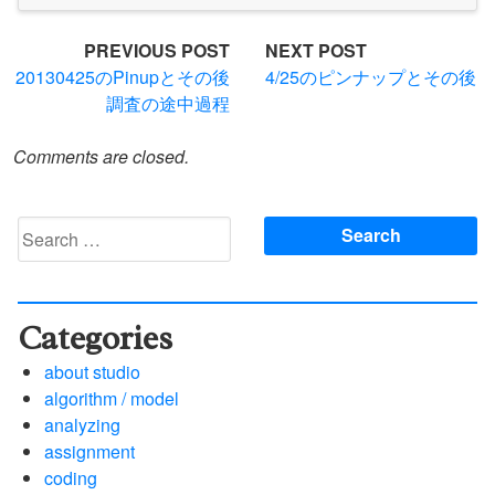
Post
PREVIOUS POST
NEXT POST
20130425のPinupとその後
4/25のピンナップとその後
navigation
調査の途中過程
Comments are closed.
Search
for:
Categories
about studio
algorithm / model
analyzing
assignment
coding