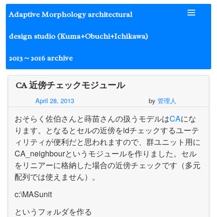
Skip
Adaptive Morphology architectural
to
content
design studio (Kuma+Obuchi+Ichikawa)
2013～2016 archive
CA 近傍チェックモジュール
April 28, 2013
by
管理人
おそらく佐伯さんと蒔苗さんの扱うモデルは
CA
にな
ります。となるとセルの近傍をidチェックするユーテ
ィリティが便利だと思われますので、群ユニット用に
CA_neighbourというモジュールを作りました。セル
をリニアーに格納した場合の近傍チェックです（多元
配列では使えません）。
c:\MASunit
というフォルダを作る