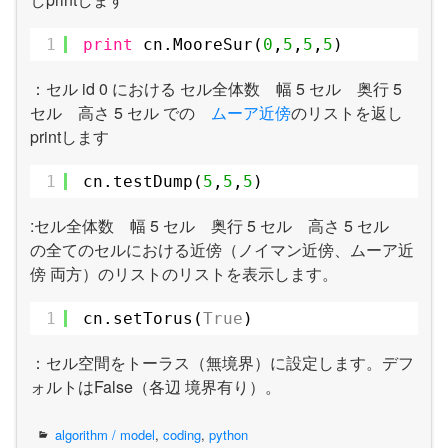
1
print
cn.MooreSur(
0
,
5
,
5
,
5
)
：セル id 0 における セル全体数 幅 5 セル 奥行 5
セル 高さ 5 セル での
ムーア近傍
のリストを返し
printします
1
cn.testDump(
5
,
5
,
5
)
:セル全体数 幅 5 セル 奥行 5 セル 高さ 5 セル
の全てのセルにおける近傍（ノイマン近傍、ムーア近
傍 両方）のリストのリストを表示します。
1
cn.setTorus(
True
)
：セル空間をトーラス（無境界）に設定します。デフ
ォルトはFalse（各辺 境界有り）。
algorithm / model
,
coding
,
python