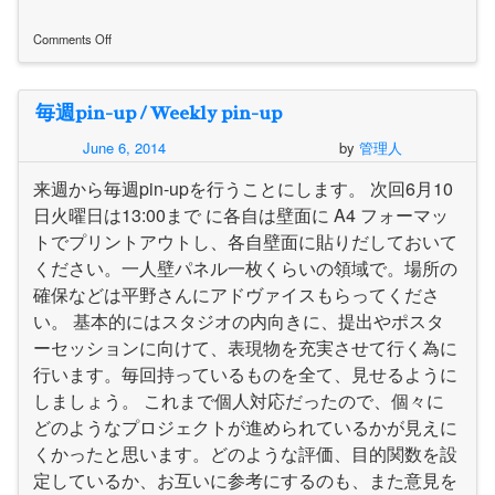
Comments Off
on
ス
タ
毎週pin-up / Weekly pin-up
ジ
オ
June 6, 2014
by
管理人
で
身
来週から毎週pin-upを行うことにします。 次回6月10
に
つ
日火曜日は13:00まで に各自は壁面に A4 フォーマッ
け
トでプリントアウトし、各自壁面に貼りだしておいて
て
ください。一人壁パネル一枚くらいの領域で。場所の
ほ
し
確保などは平野さんにアドヴァイスもらってくださ
い
い。 基本的にはスタジオの内向きに、提出やポスタ
こ
と
ーセッションに向けて、表現物を充実させて行く為に
行います。毎回持っているものを全て、見せるように
しましょう。 これまで個人対応だったので、個々に
どのようなプロジェクトが進められているかが見えに
くかったと思います。どのような評価、目的関数を設
定しているか、お互いに参考にするのも、また意見を