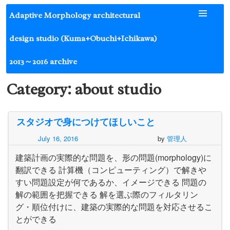
Skip
Adaptive Morphology architectural
to
content
design studio (Kuma+Obuchi+Ichikawa)
2013～2016 archive
Category:
about studio
スタジオで身につけてほしいこと
July 16, 2016
by
管理人
建築計画の実際的な問題を、形の問題(morphology)に
翻訳できる 計算機（コンピューティング）で解きや
すい問題設定が何であるか、イメージできる 問題の
解の範囲を把握できる 解を選ぶ際のフィルタリン
グ・順位付けに、建築の実際的な問題を対応させるこ
とができる