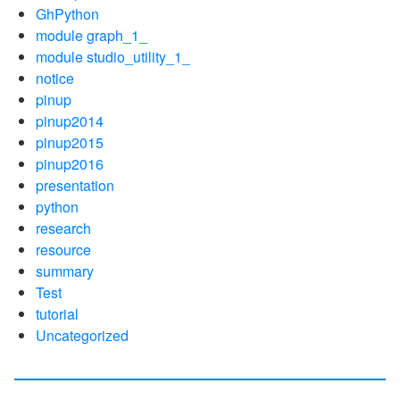
GhPython
module graph_1_
module studio_utility_1_
notice
pinup
pinup2014
pinup2015
pinup2016
presentation
python
research
resource
summary
Test
tutorial
Uncategorized