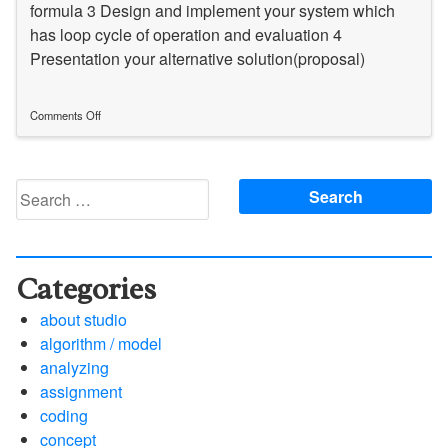
formula 3 Design and implement your system which
has loop cycle of operation and evaluation 4
Presentation your alternative solution(proposal)
Comments Off
on
[assignment]
Alternative
Solution
Search
/
for:
[課
題]
別
解
Categories
about studio
algorithm / model
analyzing
assignment
coding
concept