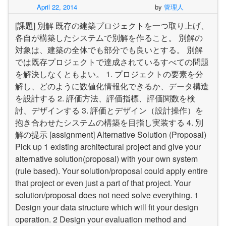
April 22, 2014
by
管理人
ジ
ュ
[課題] 別解 既存の建築プロジェクトを一つ取り上げ、
ー
ル
各自が構築したシステムで別解を作ること。 別解の
の
対象は、建築の全体でも部分でも良いとする。 別解
確
では既存プロジェクトで達成されているすべての問題
認
を解決しなくともよい。 1. プロジェクトの要素を分
解し、どのように数値化情報化できるか、データ構造
を設計する 2. 評価方法、評価指標、評価関数を検
討、デザインする 3. 評価とデザイン（設計操作）を
抱き合わせたシステムの構築を目指し実装する 4. 別
解の提示 [assignment] Alternative Solution (Proposal)
Pick up 1 existing architectural project and give your
alternative solution(proposal) with your own system
(rule based). Your solution/proposal could apply entire
that project or even just a part of that project. Your
solution/proposal does not need solve everything. 1
Design your data structure which will fit your design
operation. 2 Design your evaluation method and