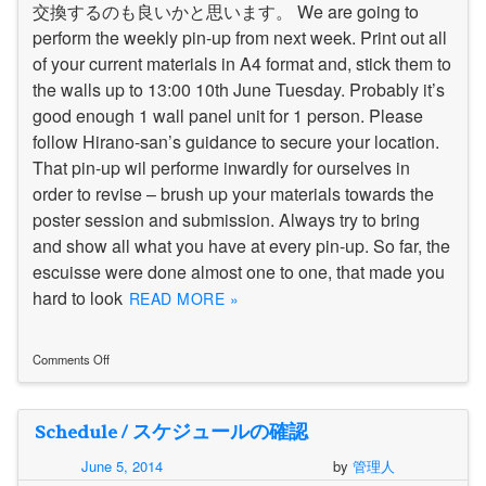
交換するのも良いかと思います。 We are going to
perform the weekly pin-up from next week. Print out all
of your current materials in A4 format and, stick them to
the walls up to 13:00 10th June Tuesday. Probably it’s
good enough 1 wall panel unit for 1 person. Please
follow Hirano-san’s guidance to secure your location.
That pin-up wil performe inwardly for ourselves in
order to revise – brush up your materials towards the
poster session and submission. Always try to bring
and show all what you have at every pin-up. So far, the
escuisse were done almost one to one, that made you
hard to look
READ MORE »
Comments Off
on
毎
週
Schedule / スケジュールの確認
pin-
up
June 5, 2014
by
管理人
/