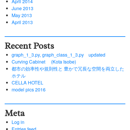
April 2014
June 2013
May 2013
April 2013
Recent Posts
graph_1_3.py, graph_class_1_3.py updated
Curving Cabinet (Kota Isobe)
都市の効率性や規則性と 豊かで冗長な空間を両立した
ホテル
CELLA HOTEL
model pics 2016
Meta
Log in
Entries feed