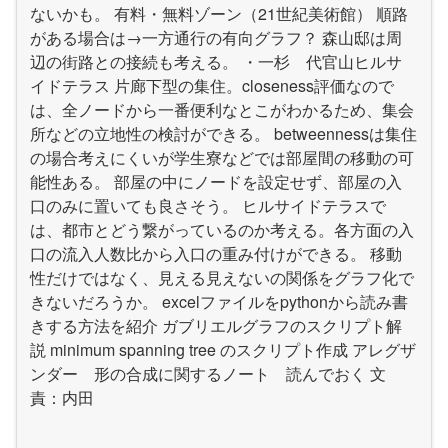
ないかも。 有料・無料ゾーン（21世紀美術館） 順路
がある場合は→一方通行の有向グラフ？ 森山邸は周
辺の街路との接続も考える。 ・一杉 代官山ヒルサ
イドテラス 片廊下型の集住。closeness評価なので
は、全ノードから一番便利なとこがわかるため、集会
所などの立地性の検討ができる。 betweennessは集住
の場合考えにくいが学生寮などでは部屋間の移動の可
能性ある。 部屋の中にノードを設定せず、部屋の入
口のみに置いても良さそう。 ヒルサイドテラスで
は、都市とどう繋がっているのか考える。各方面の入
口の流入人数比から入口の重み付けができる。 移動
性だけではなく、見える見えないの関係をグラフ化で
きないだろうか。 excelファイルをpythonから読み書
きする方法を紹介 ガブリエルグラフのスクリプト解
説 minimum spanning tree のスクリプト作成 アレグザ
ンダー 形の合成に関するノート 読んでおく 文
責：内田