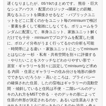
遅くなりましたが、05/19のまとめです。 熊谷 ・巨大
なシェアハウス ・配置のロジック→隣家との距離、
異なるユニットを隣接させるなど ・パブリックユニ
ットをどこに置くのかをユニット毎のminisumで検討
・要素を多くして複雑にしなくても、ボリュームをラ
ンダムに配置して、単身ユニット、家族ユニット解く
だけでも十分 ・minisumでプログラムを配置した後
に、ボロノイ分布がうまく行ってるかの分析も可能
・時間帯による違い ・家族ユニットにとってminisum
とはなにか 一杉 ・私有・共有空間を別々に評価する
・やりたいことをスケッチなどわかりやすい形で ・
居室・ギャラリーを別々に設定してminisumなど求め
る 内田 ・住居とギャラリーの住み分けを地形の操作
でできないだろうか ・高いところは、プライバシー
の確保された住居、したの窪地はギャラリーの流動空
間 ・傾斜していると住民は不便 ・二階レベルのデッ
キの入れ方をMSTで作る ・そのデッキの形によって
住居の外形が決定されるのか、あるいは住居ありきで
それをさけるようにデッキをつくるのか 渋谷 ・色々