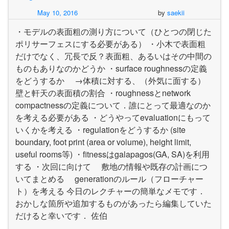
May 10, 2016
by
saekii
・モデルの表面粗の測り方について（ひとつの閉じた
ポリサーフェスにする必要がある） ・小木で表面粗
だけでなく、冗長で反？表面粗、あるいはその中間の
ものもありなのかどうか ・surface roughnessの定義
をどうするか →体積に対する、（外気に面する）
壁と軒天の表面積の割合 ・roughnessとnetwork
compactnessの定義について．誰にとって最適なのか
を考える必要がある ・どうやってevaluationにもって
いくかを考える ・regulationをどうするか (site
boundary, foot print (area or volume), height limit,
useful rooms等) ・fitnessはgalapagos(GA, SA)を利用
する ・次回に向けて 敷地の情報や既存の計画につ
いてまとめる generationのルール（フローチャー
ト）を考える 今日のレクチャーの簡単なメモです．
おかしな箇所や追加するものがあったら編集していた
だけると幸いです． 佐伯