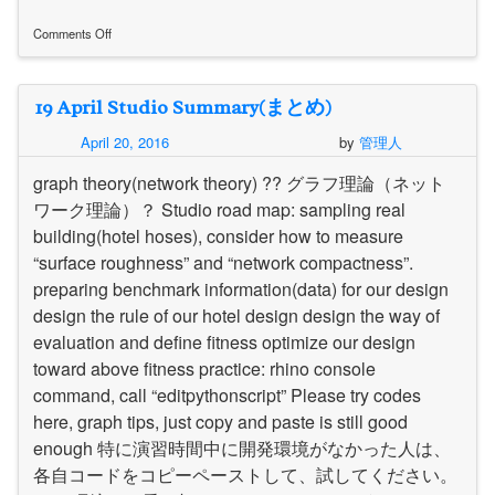
Comments Off
on
160510_memo
19 April Studio Summary(まとめ)
April 20, 2016
by
管理人
graph theory(network theory) ?? グラフ理論（ネット
ワーク理論）？ Studio road map: sampling real
building(hotel hoses), consider how to measure
“surface roughness” and “network compactness”.
preparing benchmark information(data) for our design
design the rule of our hotel design design the way of
evaluation and define fitness optimize our design
toward above fitness practice: rhino console
command, call “editpythonscript” Please try codes
here, graph tips, just copy and paste is still good
enough 特に演習時間中に開発環境がなかった人は、
各自コードをコピーペーストして、試してください。