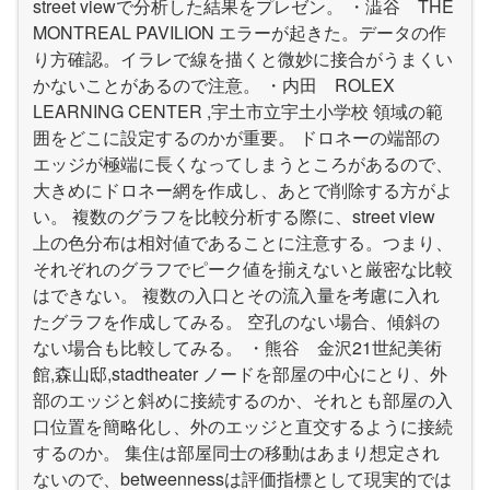
street viewで分析した結果をプレゼン。 ・澁谷 THE
MONTREAL PAVILION エラーが起きた。データの作
り方確認。イラレで線を描くと微妙に接合がうまくい
かないことがあるので注意。 ・内田 ROLEX
LEARNING CENTER ,宇土市立宇土小学校 領域の範
囲をどこに設定するのかが重要。 ドロネーの端部の
エッジが極端に長くなってしまうところがあるので、
大きめにドロネー網を作成し、あとで削除する方がよ
い。 複数のグラフを比較分析する際に、street view
上の色分布は相対値であることに注意する。つまり、
それぞれのグラフでピーク値を揃えないと厳密な比較
はできない。 複数の入口とその流入量を考慮に入れ
たグラフを作成してみる。 空孔のない場合、傾斜の
ない場合も比較してみる。 ・熊谷 金沢21世紀美術
館,森山邸,stadtheater ノードを部屋の中心にとり、外
部のエッジと斜めに接続するのか、それとも部屋の入
口位置を簡略化し、外のエッジと直交するように接続
するのか。 集住は部屋同士の移動はあまり想定され
ないので、betweennessは評価指標として現実的では