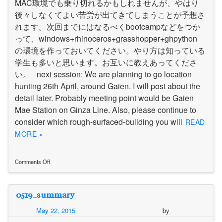
MAC環境でも乗り切れるかもしれませんが、やはり
後々しなくてよい苦労が出てきてしまうことが予想さ
れます。次回までにはなるべくbootcampなどをつか
って、windows+rhinoceros+grasshopper+ghpython
の環境を作っておいてください。やり方は知っている
学生も多いと思います。お互いに教えあってくださ
い。 next session: We are planning to go location
hunting 26th April, around Gaien. I will post about the
detail later. Probably meeting point would be Gaien
Mae Station on Ginza Line. Also, please continue to
consider which rough-surfaced-building you will
READ
MORE »
Comments Off
on
19
April
0519_summary
Studio
Summary(ま
May 22, 2015
by
と
め)