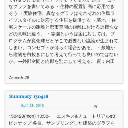
なグラフを書いてみる ・住棟の配置計画に応用でき
そう ・実験住宅、異なるグラフはそれぞれの住民ラ
イフスタイルに対応する住居を提供する ・墓地 ・住
宅スケールの距離と都市空間の距離における近接性な
どの意味は違う。 ・霊園という提案に対しては、プ
ログラムが変化球だとそこで必要ない議論が生まれて
しまい、コンセプトが薄らぐ場合がある。 ・敷地か
ら建物を白抜きにして考えて行っても良いのではない
か。→外部空間と内部を別にして考える。 責：内田
Comments Off
on
0519_summary
Summary_150428
April 28, 2015
by
150428(mon) 13:30- エスキス&チュートリアル#3
ピンナップ 各自、サンプリングした建築のグラフを