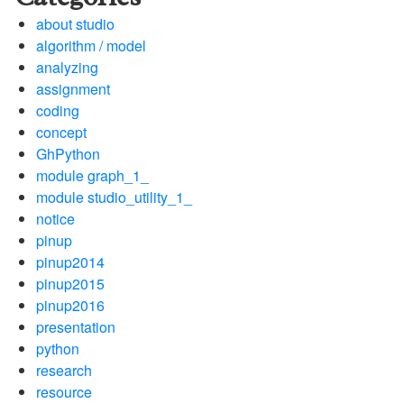
about studio
algorithm / model
analyzing
assignment
coding
concept
GhPython
module graph_1_
module studio_utility_1_
notice
pinup
pinup2014
pinup2015
pinup2016
presentation
python
research
resource