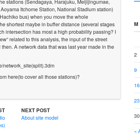
the stations (Sendagaya, Harajuku, Meijijingumae,
Aoyama Itchome Station, National Stadium station)
s, Hachiko bus) when you move the whole
M
the shortest maybe in buffer distance (several stages
ch intersection has most
a high probability passing
? I
w” related to this analysis, the input of the street
l then. A network data that was last year made
in the
2
/network_site(split).3dm
9
om here(to cover all those stations
)
?
16
23
ST
NEXT POST
30
dio
About site model
es)
« 