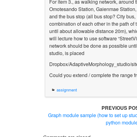
For item 3., as walking network, around 
Omotesando Station, Gaienmae Station, 
and the bus stop (all bus stop? City bu
combination of each other in the path of 
until about allowable distance 20m), whi
will lecture how to use software “StreetVie
network should be done
as possible
unti
studio, is placed
Dropbox/AdaptiveMorphology_studio/site
Could you extend / complete the
range fr
assignment
Post
PREVIOUS PO
Graph module sample (how to set up stu
navigation
python modul