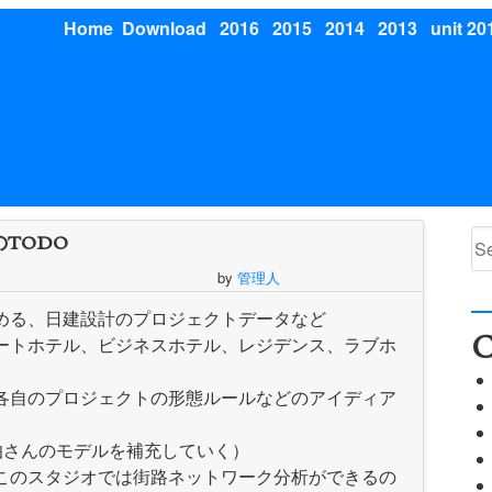
Home
Download
2016
2015
2014
2013
unit 20
Se
でのTODO
for
by
管理人
める、日建設計のプロジェクトデータなど
C
ートホテル、ビジネスホテル、レジデンス、ラブホ
各自のプロジェクトの形態ルールなどのアイディア
。
佐伯さんのモデルを補充していく）
このスタジオでは街路ネットワーク分析ができるの