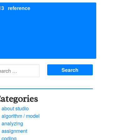
13
reference
arch
:
ategories
about studio
algorithm / model
analyzing
assignment
coding