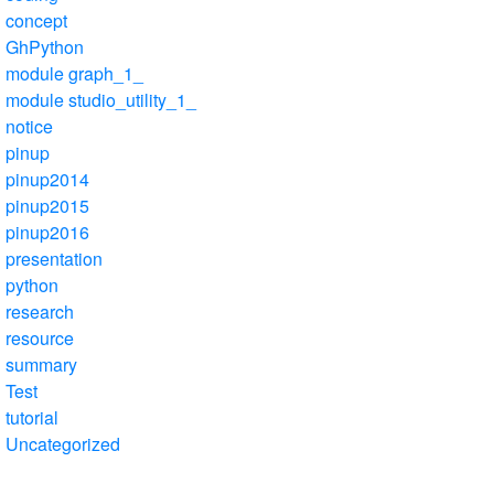
concept
GhPython
module graph_1_
module studio_utility_1_
notice
pinup
pinup2014
pinup2015
pinup2016
presentation
python
research
resource
summary
Test
tutorial
Uncategorized