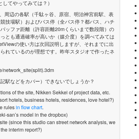
としてやってみては？）
て、周辺の各駅（千駄ヶ谷、原宿、明治神宮前駅、表
立競技場駅）およびバス停（全バス停？都バス、ハチ
バッファ距離（許容距離20mくらいまで数段階）の
もっとも通過確率が高いか（媒介度）を調べてみては
etViewの使い方は次回説明しますが、それまでに出
められているのが理想です。昨年スタジオで作ったネ
/network_site(split).3dm
上記駅などをカバー）できないでしょうか？
ons of the site, Nikken Sekkei of project data, etc.
esort
hotels
,
business
hotels
,
residences
,
love hotel
?
)
e rules
in flow chart
.
ki-san’s model in the dropbox)
ite (since this studio can street network analysis, we
the interim report?)