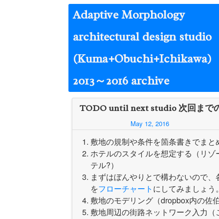
Skip
Adaptive Morphology
to
content
architectural design studio
(Kuma+Obuchi+Ichikawa)
2013～2016 archive
TODO until next studio 次回ま
May 12, 2016
敷地の規制や条件を箇条書きでまと
ホテルのスタイルを想定する（リゾ
テル?）
まずはぼんやりとで構わないので、
を
フローチャート
にしてみましょう
敷地のモデリング（dropbox内の
敷地周辺の街路ネットワーク入力（