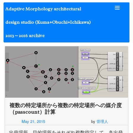
Skip
Adaptive Morphology architectural
to
content
design studio (Kuma+Obuchi+Ichikawa)
2013～2016 archive
複数の特定場所から複数の特定場所への媒介度
（passcount）計算
May 21, 2015
by
管理人
出発場所、目的場所をそれぞれ複数指定して、各出発