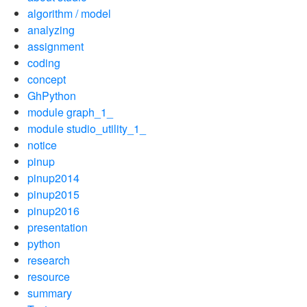
algorithm / model
analyzing
assignment
coding
concept
GhPython
module graph_1_
module studio_utility_1_
notice
pinup
pinup2014
pinup2015
pinup2016
presentation
python
research
resource
summary