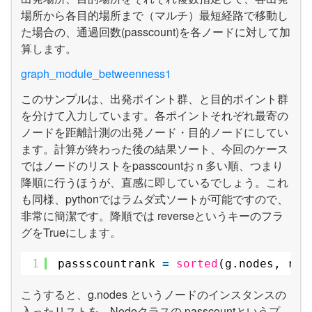
場所から各目的場所まで（マルチ）最短経路で移動し
た場合の、通過回数(passcount)を各ノードに対して加
算します。
graph_module_betweenness1
このサンプルは、出発ポイント群、と目的ポイント群
を分けて入力しています。各ポイントそれぞれ最寄の
ノードを距離計測の出発ノード・目的ノードにしてい
ます。計算が終わった後の結果ソート、今回のケース
ではノードのリストをpasscountおｎ多い順、つまり
降順に行うほうが、直感に即しているでしょう。これ
も同様、pythonではラムダ式ソートが可能ですので、
非常に簡潔です。降順では reverseというキーのフラ
グをTrueにします。
1
passscountrank 
=
sorted
(g.nodes, rev
こうすると、g.nodes というノードのインスタンスの
入ったリストを、Nodeクラスの passcountというプ