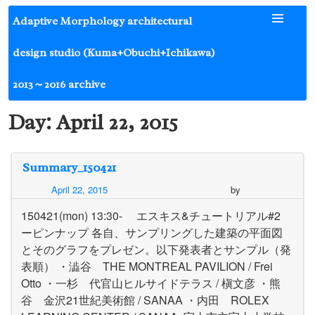
Skip
Adaptive Morphology architectural
to
content
design studio (Kuma+Obuchi+Ichikawa)
2013～2016 archive
Day:
April 22, 2015
Summary_150421
April 22, 2015
by
150421(mon) 13:30- エスキス&チュートリアル#2
ーピンナップ 各自、サンプリングした建築の平面図
とそのグラフをプレゼン。以下発表者とサンプル（発
表順） ・澁谷 THE MONTREAL PAVILION / Frei
Otto ・一杉 代官山ヒルサイドテラス / 槇文彦 ・熊
谷 金沢21世紀美術館 / SANAA ・内田 ROLEX