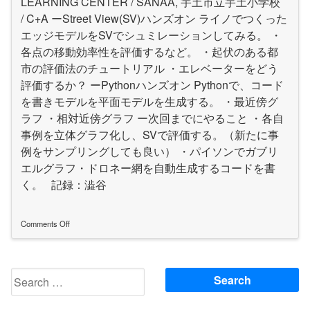
LEARNING CENTER / SANAA, 宇土市立宇土小学校
/ C+A ーStreet View(SV)ハンズオン ライノでつくった
エッジモデルをSVでシュミレーションしてみる。 ・
各点の移動効率性を評価するなど。 ・起伏のある都
市の評価法のチュートリアル ・エレベーターをどう
評価するか？ ーPythonハンズオン Pythonで、コード
を書きモデルを平面モデルを生成する。 ・最近傍グ
ラフ ・相対近傍グラフ ー次回までにやること ・各自
事例を立体グラフ化し、SVで評価する。（新たに事
例をサンプリングしても良い） ・パイソンでガブリ
エルグラフ・ドロネー網を自動生成するコードを書
く。 記録：澁谷
Comments Off
on
Summary_150421
Search
for: