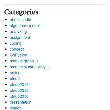
Categories
about studio
algorithm / model
analyzing
assignment
coding
concept
GhPython
module graph_1_
module studio_utility_1_
notice
pinup
pinup2014
pinup2015
pinup2016
presentation
python