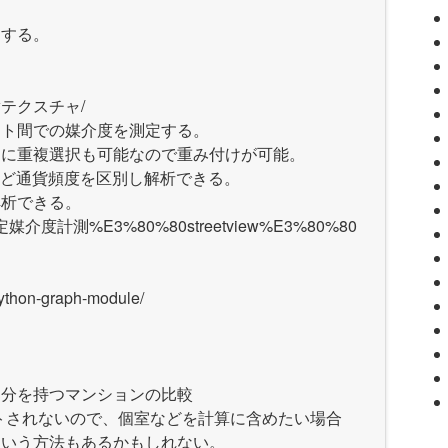
加する。
tviewテクスチャ/
ート間での媒介度を測定する。
らに重複選択も可能なので重み付けが可能。
entranceなど通貨頻度を区別し解析できる。
解析できる。
ノード指定媒介度計測%E3%80%80streetview%E3%80%80
python-graph-module/
部分を持つマンションの比較
ウントされないので、個室などを計算に含めたい場合
という方法もあるかもしれない。