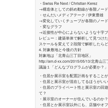
・Swiss Re Next / Christian Kerez
→構造体としての斜め動線が各階ノー
・せんだいメディアテーク / 伊東豊雄
→変化していくチューブが各階のノー
・変なグラフ
→近接性が中心によらないような十字
レビュー：建築単体で解析して見つけ
スケールを変えて２段階で解析したら
4. 対象敷地と今後の方針
対象地は「北青山三丁目地区」
http://am.d-xx.com/2015/05
議論１「どんなプログラムが必要か？
・住居か展示室を配置計画をすること
・住居と展示室が混在してるほうがい
・住居のプライベート性と展示室の回
て？
・展示室のオーナーが住んでいるのか
・住居とか展示室以外にも、店舗やオフ