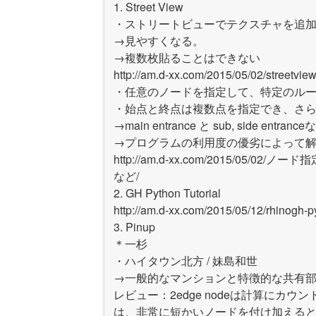
1. Street View
・ストリートビューでテクスチャを追
→見やすくなる。
→複数枚貼ることはできない
http://am.d-xx.com/2015/05/02/stree
・任意のノードを指定して、特定のル
・始点と終点は複数点を指定でき、さ
→main entrance と sub, side 
→プログラムの利用度の優劣によって
http://am.d-xx.com/2015/05/02/
など/
2. GH Python Tutorial
http://am.d-xx.com/2015/05/12/rhinogh-
3. Pinup
＊一杉
・ハイタウン北方 / 妹島和世
→一般的なマンションと特徴的な共有
レビュー：2edge nodeは計算にカ
は、非常に短かいノードを付け加える