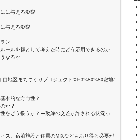
ドにに与える影響
ドに与える影響
プラン
たルールを群として考えた時にどう応用できるのか。
どうなるか。
/13/北青山三丁目地区まちづくりプロジェクト%E3%80%80敷地/
」
が基本的な方向性？
いのか？
遊性をどう扱うか？→動線の交差が許される状況っ
？
ィス、宿泊施設と住居のMIXなどもあり得る必要が