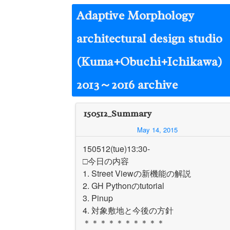
Skip
Adaptive Morphology
to
content
architectural design studio
(Kuma+Obuchi+Ichikawa)
2013～2016 archive
150512_Summary
May 14, 2015
150512(tue)13:30-
□今日の内容
1. Street Viewの新機能の解説
2. GH Pythonのtutorial
3. Pinup
4. 対象敷地と今後の方針
＊＊＊＊＊＊＊＊＊＊