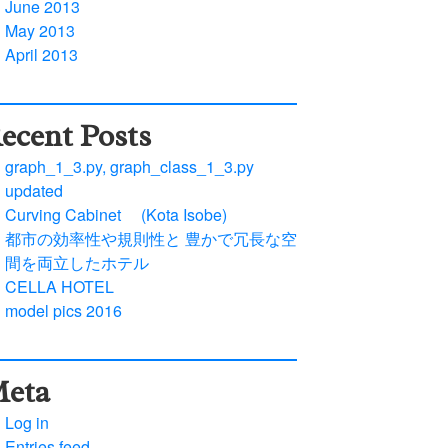
June 2013
May 2013
April 2013
ecent Posts
graph_1_3.py, graph_class_1_3.py
updated
Curving Cabinet (Kota Isobe)
都市の効率性や規則性と 豊かで冗長な空
間を両立したホテル
CELLA HOTEL
model pics 2016
eta
Log in
Entries feed