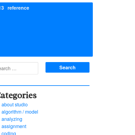
13
reference
arch
:
ategories
about studio
algorithm / model
analyzing
assignment
coding