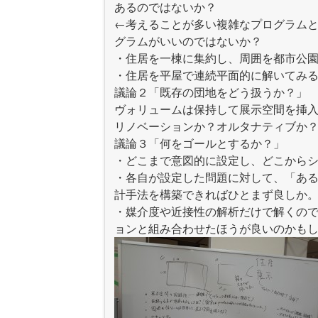
あるのではないか？
←考えることが多い複雑なプログラム
グラムがいいのではないか？
・住居を一棟に集約し、周囲を都市公
・住居を平屋で連続平面的に解いてみ
議論２「既存の団地をどう扱うか？」
ヴォリュームは保持して展示空間を挿
リノベーションか？オルタナティブか
議論３「何をゴールとするか？」
・どこまで意図的に設定し、どこから
・各自が設定した問題に対して、「あ
計手法を構築できればひとまず良しか
・媒介度や近接性の解析だけで解くの
ョンと組み合わせたほうが良いのかも