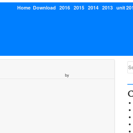
Home
Download
2016
2015
2014
2013
unit 20
Se
for
by
C