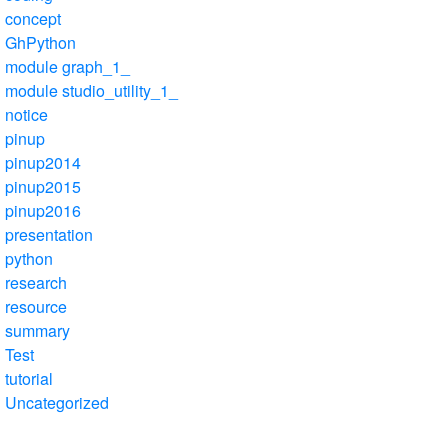
concept
GhPython
module graph_1_
module studio_utility_1_
notice
pinup
pinup2014
pinup2015
pinup2016
presentation
python
research
resource
summary
Test
tutorial
Uncategorized