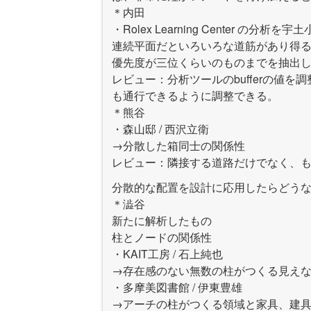
＊内田
・Rolex Learning Center の
連続平面だといろいろな道筋があり得
優先度が三位くらいのものまでを抽出
レビュー：分析ツールのbufferの値
も通行できるように調整できる。
＊熊谷
・森山邸 / 西沢立衛
→分散した箱同士の関係性
レビュー：隣接する道路だけでなく、
分散的な配置を設計に応用したらどう
＊澁谷
新たに解析したもの
柱とノードの関係性
・KAIT工房 / 石上純也
→存在感のない無数の柱がつくる見え
・多摩美図書館 / 伊東豊雄
→アーチの柱がつくる領域と家具、建