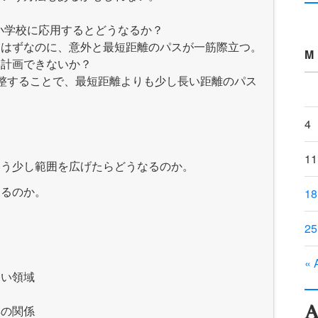
分析を宇土小学校に応用するとどうなるか？
るはずなのに、意外と最短距離のパスが一筋際立つ。
M
し計画できないか？
を調整することで、最短距離よりも少し長い距離のパス
4
11
もう少し範囲を広げたらどうなるのか。
なるのか。
18
25
« 
ない領域
A
具の関係