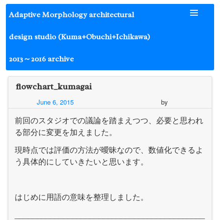
Skip
Adaptive Morphology architectural
to
content
design studio (Kuma+Obuchi+Ichikawa)
2013～2016 archive
flowchart_kumagai
June 6, 2015
by
前回のスタジオでの議論を踏まえつつ、必要と思われ
る部分に変更を加えました。
現時点では評価の方法が曖昧なので、数値化できるよ
う具体的にしていきたいと思います。
はじめに用語の意味を整理しました。
___________________________________________