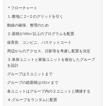
＊フローチャート
１
敷地に２
２のグリッドを引く
.
×
動線の確保、整理のため
２
面積が
㎡以上のプログラムを配置
.
100
保育所、コンビニ、バスケットコート
周辺からのアクセス、日影等を考慮し配置を決定
３
単身ユニットと家族ユニットを複合したグループ
.
を設計
グループは５ユニットまで
グループの総面積は
㎡まで
192
各ユニットはグループ内の２ユニットと隣接する
４
グループをランダムに配置
.