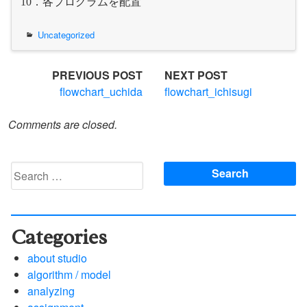
．各プログラムを配置
10
Uncategorized
Post
PREVIOUS POST
NEXT POST
flowchart_uchida
flowchart_ichisugi
navigation
Comments are closed.
Search
for:
Categories
about studio
algorithm / model
analyzing