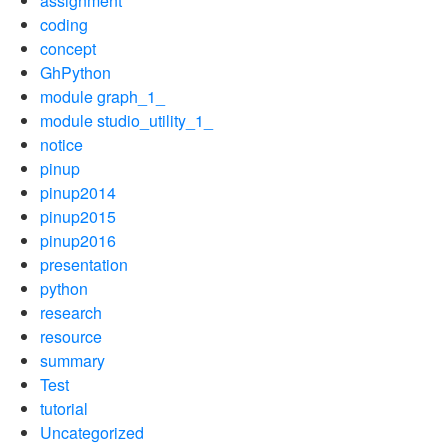
assignment
coding
concept
GhPython
module graph_1_
module studio_utility_1_
notice
pinup
pinup2014
pinup2015
pinup2016
presentation
python
research
resource
summary
Test
tutorial
Uncategorized