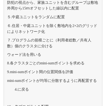
防犯の視点から、家族ユニットを含むグループは敷地
外周から
オフセットした線以内に配置
15ⅿ
５
中庭ユニットをランダムに配置
.
６
住居・中庭ユニットを除く敷地内を
のグリッド
.
2×2
によりネットワーク化
７
プログラムの規模ごとに（利用者総数／共有人
.
数）個のクラスタに分ける
ウォード法を用いる
各クラスタごとの
ポイントを求める
8.
mini-sum
ポイント間の位置関係を評価
9.mini-sum
ポイントが均等に分散するように再配置する
mini-sum
に戻る
4.